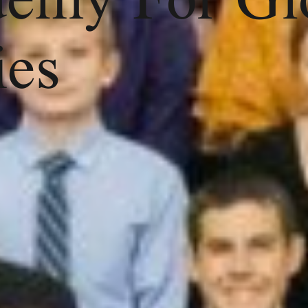
emy For Gl
ies