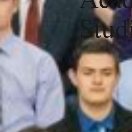
Acad
Stud